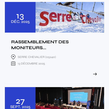
13
DÉC.
2025
RASSEMBLEMENT DES
MONITEURS...
SERRE CHEVALIER (05240)
13 DÉCEMBRE 2025
27
SEPT.
2025