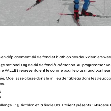
ols en déplacement ski de fond et biathlon ces deux derniers we
nge national U15 de ski de fond à Prémanon. Au programme : Ko-
re VALLES représentaient le comité pour le plus grand bonheur 
 Maeliss se classe dans le milieu de tableau dans les deux cour
es.
8
7
llenge U15 Biathlon et la finale U17. Etaient présents : Marce