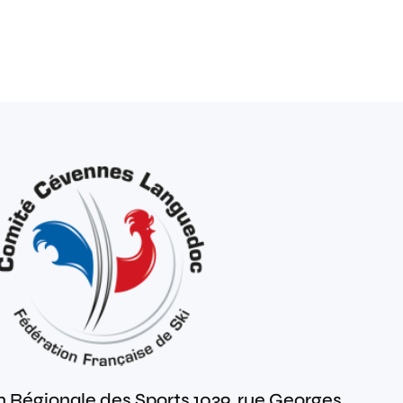
 Régionale des Sports 1039, rue Georges