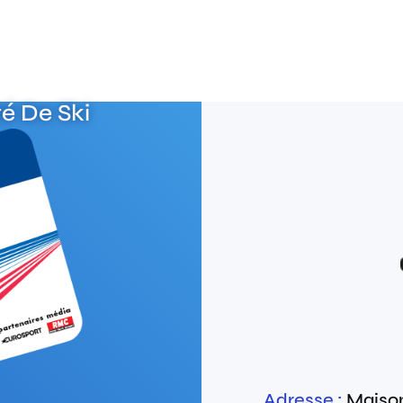
é De Ski
Adresse :
Maison