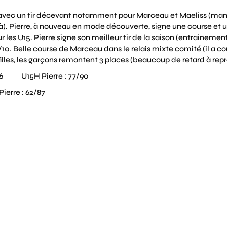
 avec un tir décevant notamment pour Marceau et Maeliss (manq
là). Pierre, à nouveau en mode découverte, signe une course et u
 les U15. Pierre signe son meilleur tir de la saison (entraineme
 7/10. Belle course de Marceau dans le relais mixte comité (il a 
filles, les garçons remontent 3 places (beaucoup de retard à repr
8/86 U15H Pierre : 77/90
erre : 62/87