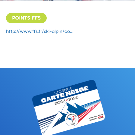
POINTS FFS
http://www.ffs.fr/ski-alpin/co...